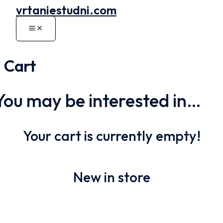
vrtaniestudni.com
Preskočiť
na
Main
obsah
Menu
Cart
You may be interested in…
Your cart is currently empty!
New in store